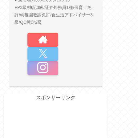
✔︎東海地方のおススメホテル
FP3級/簿記3級/証券外務員1種/保育士免
許/幼稚園教諭免許/食生活アドバイザー3
級/QC検定2級
スポンサーリンク