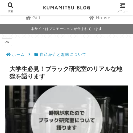
Date
HOTEL
検索
メニュー
Gift
House
本サイトはプロモーションが含まれています
PR
ホーム
自己紹介と趣味について
大学生必見！ブラック研究室のリアルな地
獄を語ります