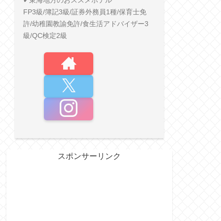
✔︎東海地方のおススメホテル
FP3級/簿記3級/証券外務員1種/保育士免
許/幼稚園教諭免許/食生活アドバイザー3
級/QC検定2級
スポンサーリンク